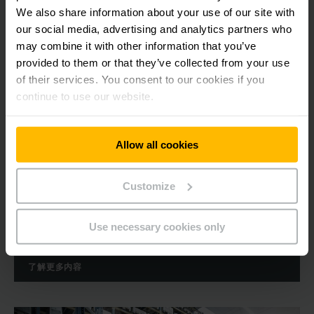
We also share information about your use of our site with
our social media, advertising and analytics partners who
may combine it with other information that you’ve
provided to them or that they’ve collected from your use
of their services. You consent to our cookies if you
continue to use our website.
Allow all cookies
仓库系统：从手动到自动
仓储
Customize
更好的空间利用率，快速的物品收集和订单整合。存储是物流过
程中重要的元素。 永恒力为您提供全面的高效存储解决方案。
Use necessary cookies only
了解更多内容