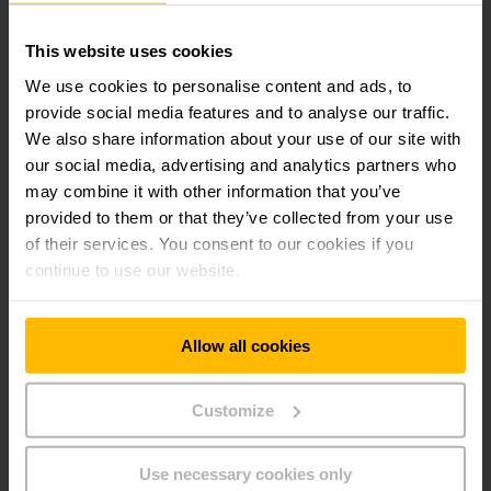
您想在SAFEwalk之后提高员工、机器和仓储设施的安全性吗？
当然，永恒力很乐意为您提供建议。
This website uses cookies
We use cookies to personalise content and ads, to
provide social media features and to analyse our traffic.
We also share information about your use of our site with
our social media, advertising and analytics partners who
may combine it with other information that you’ve
provided to them or that they’ve collected from your use
of their services. You consent to our cookies if you
continue to use our website.
Allow all cookies
Customize
Use necessary cookies only
了解更多讯息，欢迎致电