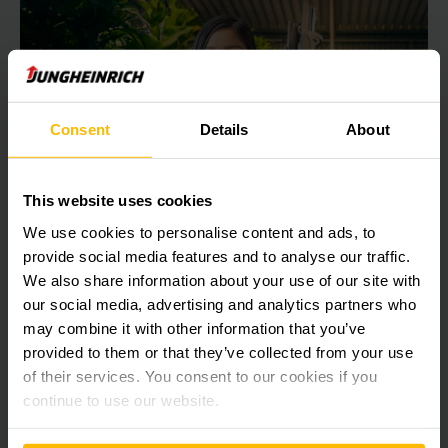
Consent
Details
About
This website uses cookies
We use cookies to personalise content and ads, to
与永恒力一起塑造内部物流的未来
provide social media features and to analyse our traffic.
We also share information about your use of our site with
在永恒力开启你的职业生涯，加入一个充满激情与团队精神的创
our social media, advertising and analytics partners who
新团队，共同塑造未来的内部物流。
may combine it with other information that you’ve
provided to them or that they’ve collected from your use
了解更多内容
of their services. You consent to our cookies if you
continue to use our website.