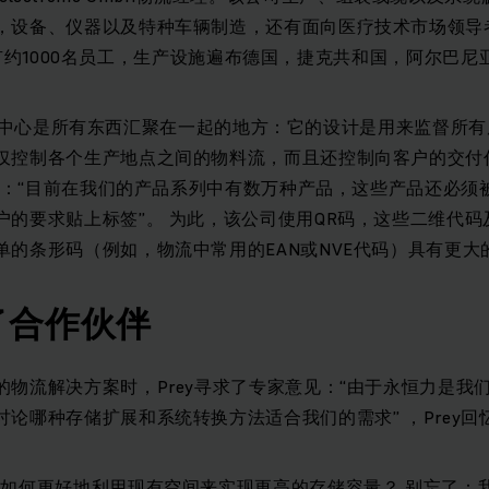
，设备、仪器以及特种车辆制造，还有面向医疗技术市场领导者
全球拥有约1000名员工，生产设施遍布德国，捷克共和国，阿尔巴
ss的物流中心是所有东西汇聚在一起的地方：它的设计是用来监督
仅控制各个生产地点之间的物料流，而且还控制向客户的交付
y说：“目前在我们的产品系列中有数万种产品，这些产品还必
户的要求贴上标签”。 为此，该公司使用QR码，这些二维代
单的条形码（例如，物流中常用的EAN或NVE代码）具有更大
了合作伙伴
的物流解决方案时，Prey寻求了专家意见：“由于永恒力是我
论哪种存储扩展和系统转换方法适合我们的需求” ，Prey回
：如何更好地利用现有空间来实现更高的存储容量？ 别忘了：