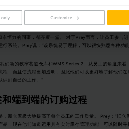
可能长达八米，也可能只有几厘米长。
 only
Customize
移发生在2016/2017新年期间。PSZ物流经理说：“我们特
到新仓库的转移。这是一次很棒的团队合作”。 在12月的四个
和永恒力的同事，都齐聚一堂。 对于Prey而言，让员工参与
行系统。Prey说：“该系统易于理解，可以很快熟悉各种功能
我们新的狭窄巷道仓库和WMS Series 2。从员工的角度来
流程，而且使流程更加透明，因此他们可以更好地了解他们在
认识到自己的工作。”
述和端到端的订购过程
，新仓库极大地提高了每个员工的工作质量。 Prey：“旧
产品，现在他们知道运用具有实时库存管理功能，可以随时寻