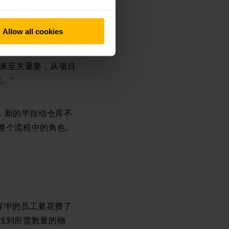
Allow all cookies
意休息了一整天，并在
星期内，参与其中的所
进来至关重要，从项目
。”
看，新的半自动仓库不
整个流程中的角色。
仓库中的员工要花费了
找到所需数量的物