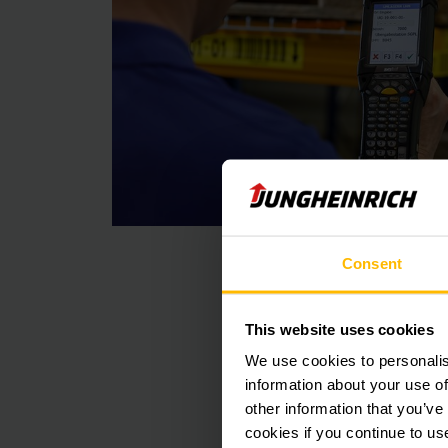
Consent
更好的支
This website uses cookies
We use cookies to personalis
Prey说：“该系
information about your use of
所有物品进行高效存
other information that you’ve
流中进行订单拣选。”
cookies if you continue to us