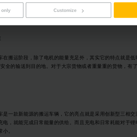
或轨道车上的首批托盘时，有可能导致后续电动堆垛机倾斜，
除外。提升功能可在上坡时抵消15%的倾斜。此时可以选择多
 only
Customize
器到慢速行驶按键再到牵引辅助。
吨
车在搬运阶段，除了电机的能量充足外，其实它的特点就是低
货物安全的输送到目的地。对于大宗货物或者重量重的货物，有
车是一款新能源的搬运车辆，它的亮点就是采用创新型三相交
充电，就能完成日常能量的供给。而且充电和日常耗能对于锂
常小。