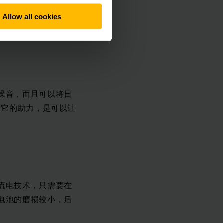
但是带斜坡提升功能
种其它型号装配和功
Allow all cookies
噪音，而且可以将日
了它的助力，是可以让
流电技术，只需要在
电池的磨损较小，后