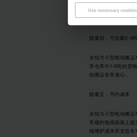
直接装载和卸载货车
的电动托盘搬运叉车
Use necessary cookies
能特征，从内置充电
能量四：可负载3-5
永恒力小型电动搬运
常仓库中1-5吨的
你搬运非常省心。
能量五：节约成本
永恒力小型电动搬运
常规的电线插座上面
续维护成本开支也非